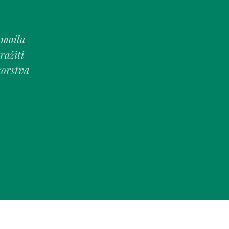
-maila
ražiti
zorstva