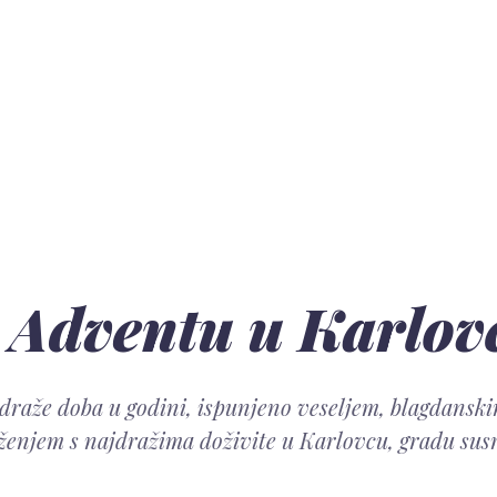
 Adventu u Karlov
raže doba u godini, ispunjeno veseljem, blagdansk
ženjem s najdražima doživite u Karlovcu, gradu susr