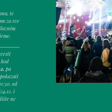
ana, te
am za sve
ilaznim
jeme.
vesti
e kod
12.
pa
 pokazati
11:30, od
24.12. i
lište ne