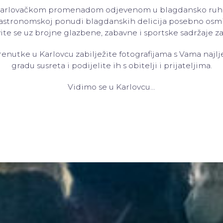
karlovačkom promenadom odjevenom u blagdansko ruho,
astronomskoj ponudi blagdanskih delicija posebno osmi
ite se uz brojne glazbene, zabavne i sportske sadržaje za
renutke u Karlovcu zabilježite fotografijama s Vama najlj
gradu susreta i podijelite ih s obitelji i prijateljima.
Vidimo se u Karlovcu…