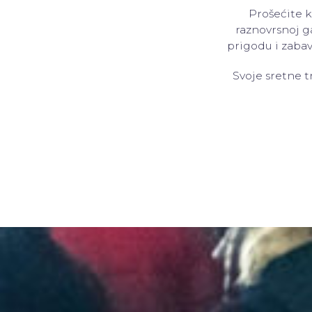
Prošećite 
raznovrsnoj g
prigodu i zabav
Svoje sretne t