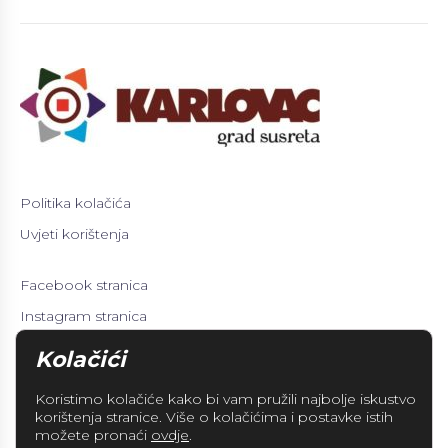
Politika kolačića
Uvjeti korištenja
Facebook stranica
Instagram stranica
Turistička zajednica
Kolačići
info@adventukarlovcu.hr
Koristimo kolačiće kako bi vam pružili najbolje iskustvo
korištenja stranice. Više o kolačićima i postavke istih
možete pronaći
ovdje
.