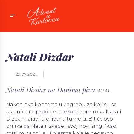
Natali Dizdar
event
29.07.2021.
Natali Dizdar na Danima piva 2021.
Nakon dva koncerta u Zagrebu za koji su se
ulaznice rasprodale u rekordnom roku Natali
Dizdar najavljuje ljetnu turneju. Bit će ovo
prilika da Natali izvede i svoj novi singl “Kad
mislim na to”, ali i pjesme koje je nedavno