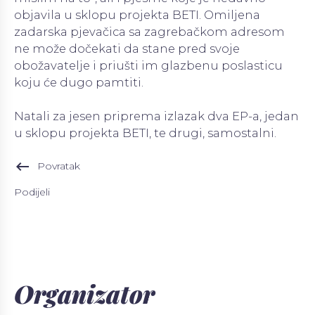
objavila u sklopu projekta BETI. Omiljena
zadarska pjevačica sa zagrebačkom adresom
ne može dočekati da stane pred svoje
obožavatelje i priušti im glazbenu poslasticu
koju će dugo pamtiti.
Natali za jesen priprema izlazak dva EP-a, jedan
u sklopu projekta BETI, te drugi, samostalni.
keyboard_backspace
Povratak
Podijeli
Organizator