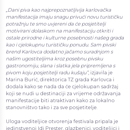
„Dani piva kao najprepoznatljivija karlovačka
manifestacija imaju snagu privući novu turističku
potražnju te smo uvjereni da će posjetitelji
motivirani dolaskom na manifestaciju otkriti i
ostale prirodne i kulturne posebnosti našeg grada
kao i cjelokupnu turističku ponudu. Sam pivski
brend Karlovca dodatno jačamo suradnjom s
našim ugostiteljima kroz posebnu pivsku
gastronomiju, slana i slatka jela pripremljena s
pivom koju posjetitelji radu kušaju”
, izjavila je
Marina Burić, direktorica TZ grada Karlovca i
dodala kako se nada da će cjelokupan sadržaj
koji se nudi u destinaciji za vrijeme održavanja
manifestacije biti atraktivan kako za lokalno
stanovništvo tako i za sve posjetitelje.
Uloga voditeljice otvorenja festivala pripala je
jedinstvenoj Idi Prester, glazbenici, voditeljici i