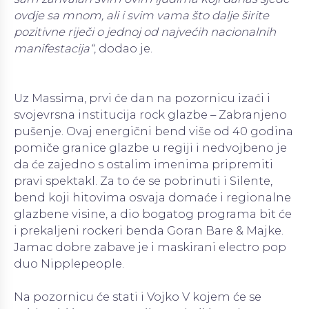
ovdje sa mnom, ali i svim vama što dalje širite
pozitivne riječi o jednoj od najvećih nacionalnih
manifestacija“
, dodao je.
Uz Massima, prvi će dan na pozornicu izaći i
svojevrsna institucija rock glazbe – Zabranjeno
pušenje. Ovaj energični bend više od 40 godina
pomiče granice glazbe u regiji i nedvojbeno je
da će zajedno s ostalim imenima pripremiti
pravi spektakl. Za to će se pobrinuti i Silente,
bend koji hitovima osvaja domaće i regionalne
glazbene visine, a dio bogatog programa bit će
i prekaljeni rockeri benda Goran Bare & Majke.
Jamac dobre zabave je i maskirani electro pop
duo Nipplepeople.
Na pozornicu će stati i Vojko V kojem će se