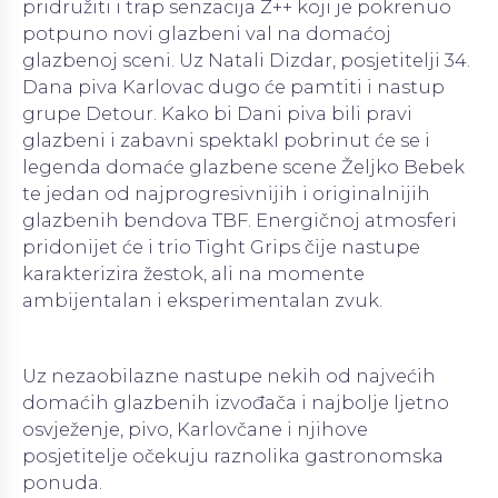
pridružiti i trap senzacija Z++ koji je pokrenuo
potpuno novi glazbeni val na domaćoj
glazbenoj sceni. Uz Natali Dizdar, posjetitelji 34.
Dana piva Karlovac dugo će pamtiti i nastup
grupe Detour. Kako bi Dani piva bili pravi
glazbeni i zabavni spektakl pobrinut će se i
legenda domaće glazbene scene Željko Bebek
te jedan od najprogresivnijih i originalnijih
glazbenih bendova TBF. Energičnoj atmosferi
pridonijet će i trio Tight Grips čije nastupe
karakterizira žestok, ali na momente
ambijentalan i eksperimentalan zvuk.
Uz nezaobilazne nastupe nekih od najvećih
domaćih glazbenih izvođača i najbolje ljetno
osvježenje, pivo, Karlovčane i njihove
posjetitelje očekuju raznolika gastronomska
ponuda.