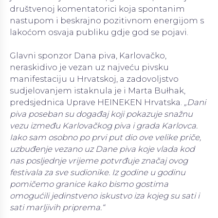
društvenoj komentatorici koja spontanim
nastupom i beskrajno pozitivnom energijom s
lakoćom osvaja publiku gdje god se pojavi.
Glavni sponzor Dana piva, Karlovačko,
neraskidivo je vezan uz najveću pivsku
manifestaciju u Hrvatskoj, a zadovoljstvo
sudjelovanjem istaknula je i Marta Bułhak,
predsjednica Uprave HEINEKEN Hrvatska.
„
Dani
piva poseban su događaj koji pokazuje snažnu
vezu između Karlovačkog piva i grada Karlovca.
Iako sam osobno po prvi put dio ove velike priče,
uzbuđenje vezano uz Dane piva koje vlada kod
nas posljednje vrijeme potvrđuje značaj ovog
festivala za sve sudionike. Iz godine u godinu
pomičemo granice kako bismo gostima
omogućili jedinstveno iskustvo iza kojeg su sati i
sati marljivih priprema.“