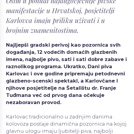
Osim u ponudi najdugovječnije pivske
manifestacije u Hrvatskoj, posjetitelji
Karlovca imaju priliku uživati i u
brojnim znamenitostima.
Najljepši gradski perivoj kao pozornica svih
događanja, 12 vodećih domaćih glazbenih
imena, najbolje pivo, sati i sati dobre zabave i
raznolikog programa. Ukratko, Dani piva
Karlovac i ove godine pripremaju petodnevni
glazbeno-scenski spektakl, a Karlovčane i
njihove posjetitelje na Šetalištu dr. Franje
Tuđmana već od prvog dana očekuje
nezaboravan provod.
Karlovac tradicionalno u zadnjim danima
kolovoza postaje dinamična pozornica na kojoj
glavnu ulogu imaju ljubitelji piva, najbolji