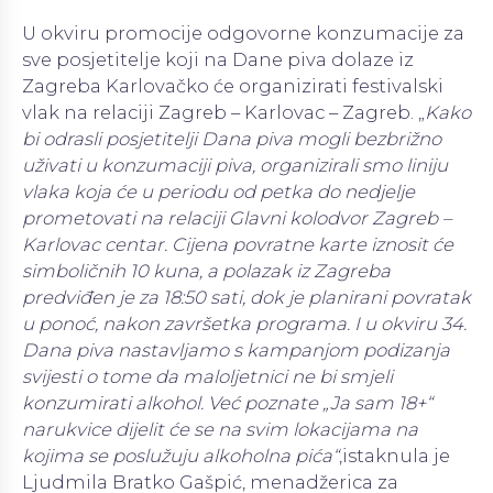
U okviru promocije odgovorne konzumacije za
sve posjetitelje koji na Dane piva dolaze iz
Zagreba Karlovačko će organizirati festivalski
vlak na relaciji Zagreb – Karlovac – Zagreb. „
Kako
bi odrasli posjetitelji Dana piva mogli bezbrižno
uživati u konzumaciji piva, organizirali smo liniju
vlaka koja će u periodu od petka do nedjelje
prometovati na relaciji Glavni kolodvor Zagreb –
Karlovac centar. Cijena povratne karte iznosit će
simboličnih 10 kuna, a polazak iz Zagreba
predviđen je za 18:50 sati, dok je planirani povratak
u ponoć, nakon završetka programa. I u okviru 34.
Dana piva nastavljamo s kampanjom podizanja
svijesti o tome da maloljetnici ne bi smjeli
konzumirati alkohol. Već poznate „Ja sam 18+“
narukvice dijelit će se na svim lokacijama na
kojima se poslužuju alkoholna pića“
,istaknula je
Ljudmila Bratko Gašpić, menadžerica za