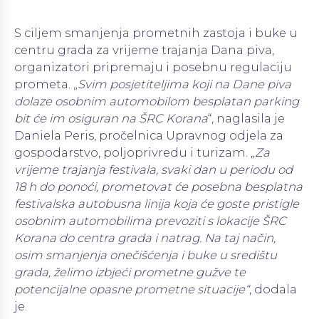
S ciljem smanjenja prometnih zastoja i buke u
centru grada za vrijeme trajanja Dana piva,
organizatori pripremaju i posebnu regulaciju
prometa. „
Svim posjetiteljima koji na Dane piva
dolaze osobnim automobilom besplatan parking
bit će im osiguran na ŠRC Korana
“, naglasila je
Daniela Peris, pročelnica Upravnog odjela za
gospodarstvo, poljoprivredu i turizam. „
Za
vrijeme trajanja festivala, svaki dan u periodu od
18 h do ponoći, prometovat će posebna besplatna
festivalska autobusna linija koja će goste pristigle
osobnim automobilima prevoziti s lokacije ŠRC
Korana do centra grada i natrag. Na taj način,
osim smanjenja onečišćenja i buke u središtu
grada, želimo izbjeći prometne gužve te
potencijalne opasne prometne situacije“
, dodala
je.