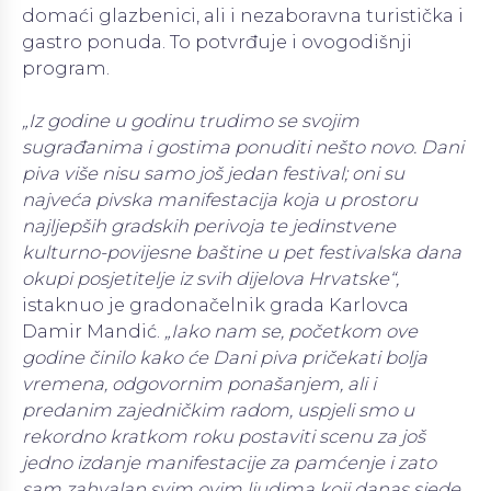
domaći glazbenici, ali i nezaboravna turistička i
gastro ponuda. To potvrđuje i ovogodišnji
program.
„Iz godine u godinu trudimo se svojim
sugrađanima i gostima ponuditi nešto novo. Dani
piva više nisu samo još jedan festival; oni su
najveća pivska manifestacija koja u prostoru
najljepših gradskih perivoja te jedinstvene
kulturno-povijesne baštine u pet festivalska dana
okupi posjetitelje iz svih dijelova Hrvatske“,
istaknuo je gradonačelnik grada Karlovca
Damir Mandić.
„Iako nam se, početkom ove
godine činilo kako će Dani piva pričekati bolja
vremena, odgovornim ponašanjem, ali i
predanim zajedničkim radom, uspjeli smo u
rekordno kratkom roku postaviti scenu za još
jedno izdanje manifestacije za pamćenje i zato
sam zahvalan svim ovim ljudima koji danas sjede