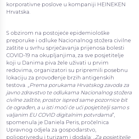
korporativne poslove u kompaniji HEINEKEN
Hrvatska.
S obzirom na postojeće epidemiološke
preporuke i odluke Nacionalnog stožera civilne
zaštite u svrhu sprječavanja prijenosa bolesti
COVID-19 na okupljanjima, za sve posjetitelje
koji u Danima piva žele uživati u prvim
redovima, organizatori su pripremili posebnu
lokaciju za provođenje brzih antigenskih
testova. „
Prema porukama Hrvatskog zavoda za
javno zdravstvo te odlukama Nacionalnog stožera
civilne zaštite, prostor ispred same pozornice bit
će ograđen, a u isti moći će ući posjetitelji samo s
valjanim EU COVID digitalnim potvrdama
“,
spomenula je Daniela Peris, pročelnica
Upravnog odjela za gospodarstvo,
poljoprivredu i turizam i dodala: „
Za posjetitelje