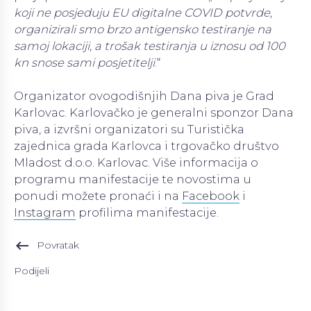
koji ne posjeduju EU digitalne COVID potvrde,
organizirali smo brzo antigensko testiranje na
samoj lokaciji, a trošak testiranja u iznosu od 100
kn snose sami posjetitelji
.“
Organizator ovogodišnjih Dana piva je Grad
Karlovac. Karlovačko je generalni sponzor Dana
piva, a izvršni organizatori su Turistička
zajednica grada Karlovca i trgovačko društvo
Mladost d.o.o. Karlovac. Više informacija o
programu manifestacije te novostima u
ponudi možete pronaći i na
Facebook
i
Instagram
profilima manifestacije.
keyboard_backspace
Povratak
Podijeli