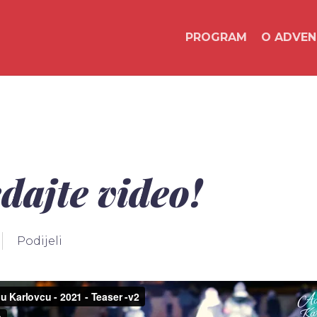
PROGRAM
O ADVE
dajte video!
Podijeli