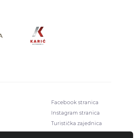
Facebook stranica
Instagram stranica
Turistička zajednica
info@adventukarlovcu.hr