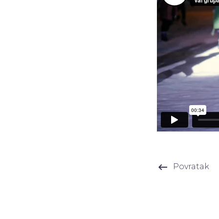
keyboard_backspace
Povratak